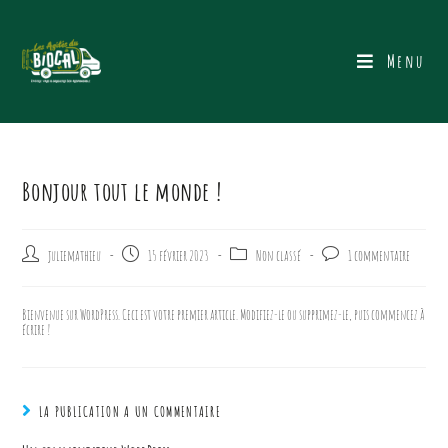
Menu
Bonjour tout le monde !
juliemathieu
15 février 2023
Non classé
1 commentaire
Bienvenue sur WordPress. Ceci est votre premier article. Modifiez-le ou supprimez-le, puis commencez à
écrire !
LA PUBLICATION A UN COMMENTAIRE