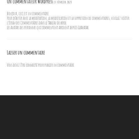
Un commentateur WordPress
15 FÉVRIER 2023
Bonjour, ceci est un commentaire.
Pour débuter avec la modération, la modification et la suppression de commentaires, veuillez visiter
l’écran des Commentaires dans le Tableau de bord.
Les avatars des personnes qui commentent arrivent depuis
Gravatar
.
Laisser un commentaire
Vous devez être
connecté
pour publier un commentaire.